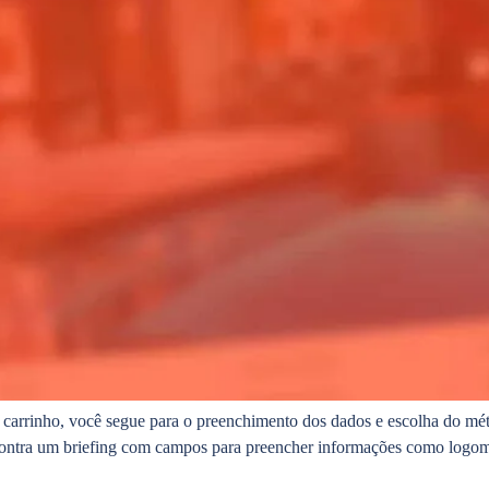
 ao carrinho, você segue para o preenchimento dos dados e escolha do 
ontra um briefing com campos para preencher informações como logomar