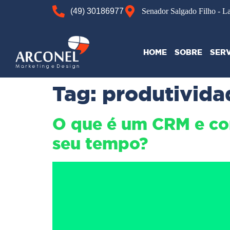
(49) 30186977
Senador Salgado Filho - L
HOME
SOBRE
SER
Tag:
produtivida
O que é um CRM e co
seu tempo?