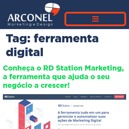
Tag:
ferramenta
digital
Conheça o RD Station Marketing,
a ferramenta que ajuda o seu
negócio a crescer!