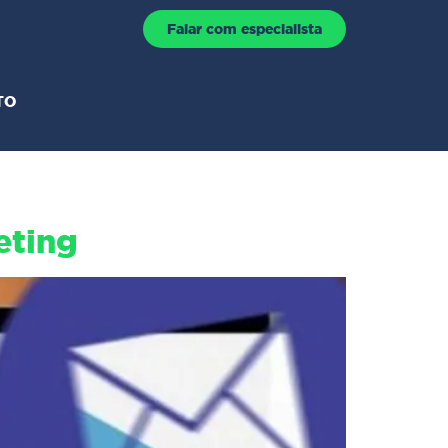
Falar com especialista
TO
eting