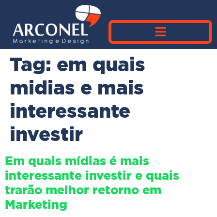
Tag:
em quais
midias e mais
interessante
investir
Em quais mídias é mais
interessante investir e quais
trarão melhor retorno em
Marketing