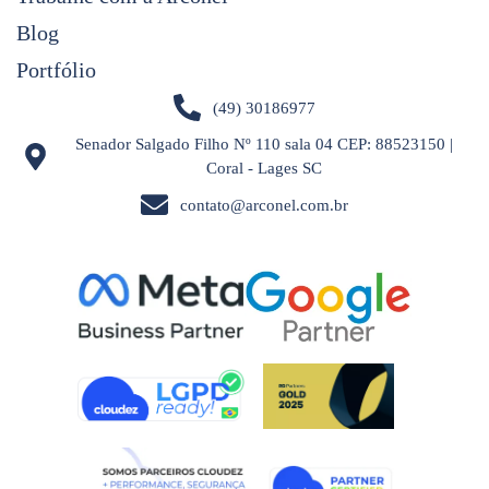
Blog
Portfólio
(49) 30186977
Senador Salgado Filho Nº 110 sala 04 CEP: 88523150 |
Coral - Lages SC
contato@arconel.com.br